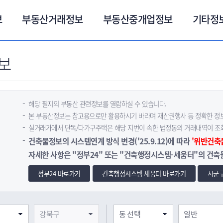
보
부동산거래정보
부동산중개업정보
기타정
보
해당 필지의 부동산 관련정보를 열람하실 수 있습니다.
본 부동산정보는 참고용으로만 활용하시기 바라며 재산권행사 등 정확한 정보
실거래가에서 단독/다가구주택은 해당 지번이 속한 법정동의 거래내역이 조회
건축물정보의 시스템연계 방식 변경('25.9.12)에 따라
'위반건축
자세한 사항은 "정부24" 또는 "건축행정시스템-세움터"의 건축
정부24 바로가기
건축행정시스템 세움터 바로가기
시군구