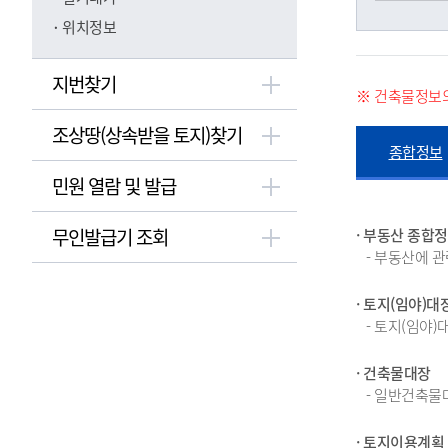
위치정보
지번찾기
※ 건축물정보의
조상땅(상속받을 토지)찾기
종합정보
민원 열람 및 발급
무인발급기 조회
· 부동산 종합
- 부동산에 
· 토지(임야)대
- 토지(임야)
· 건축물대장
- 일반건축물
· 토지이용계획