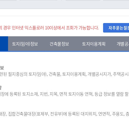
 경우 인터넷 익스플로러 10이상에서 조회가 가능합니다.
자주묻는질
토지(임야)정보
건축물정보
토지이용계획
개별공
정보
관련된 필지중심의 토지(임야), 건축물, 토지이용계획, 개별공시지가, 주택공
장
대장에 등록된 토지소재, 지번, 지목, 면적 토지이동 연혁, 등급 정보를 열람 할
대장, 집합건축물대장(표제부, 전유부)에 등록된 대지위치, 연면적, 주용도, 층