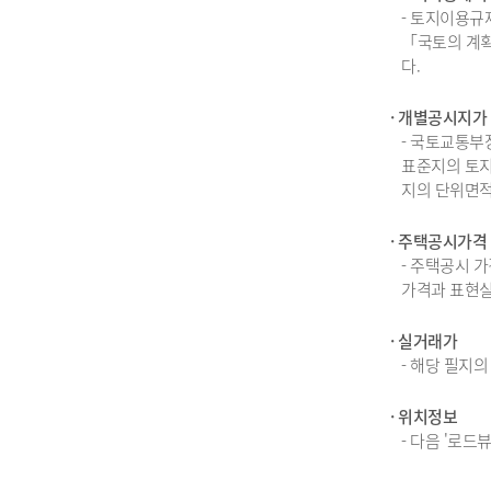
- 토지이용규
「국토의 계획
다.
· 개별공시지가
- 국토교통부
표준지의 토지
지의 단위면적
· 주택공시가격
- 주택공시 
가격과 표현실
· 실거래가
- 해당 필지
· 위치정보
- 다음 '로