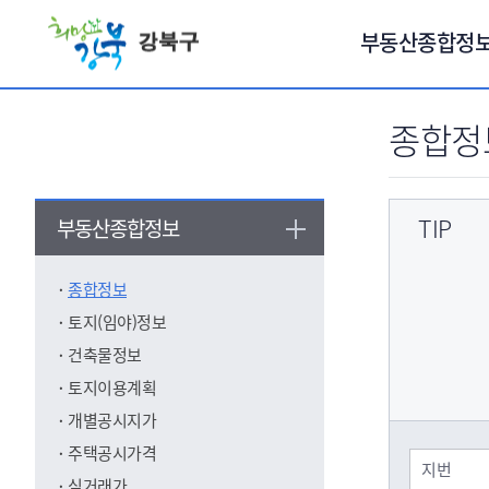
서브메뉴 바로가기
부동산종합정
종합정
TIP
부동산종합정보
종합정보
토지(임야)정보
건축물정보
토지이용계획
개별공시지가
주택공시가격
실거래가