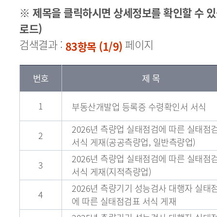
※ 제목을 클릭하시면 상세정보를 확인할 수 있
로드)
검색결과 :
페이지
83항목 (1/9)
번호
제 목
1
부동산개발업 등록증 수령확인서 서식
2026년 측량업 실태점검에 따른 실태점
2
서식 게재(공공측량업, 일반측량업)
2026년 측량업 실태점검에 따른 실태점
3
서식 게재(지적측량업)
2026년 측량기기 성능검사 대행자 실태
4
에 따른 실태점검표 서식 게재