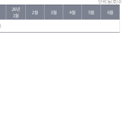
단위:동(호)수
26년
월
2월
3월
4월
5월
6월
1월
.