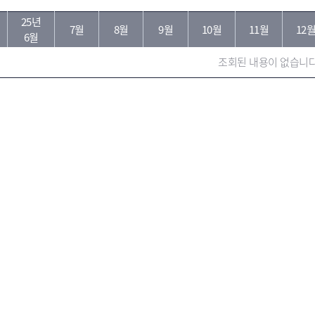
25년
분
7월
8월
9월
10월
11월
12
6월
조회된 내용이 없습니다