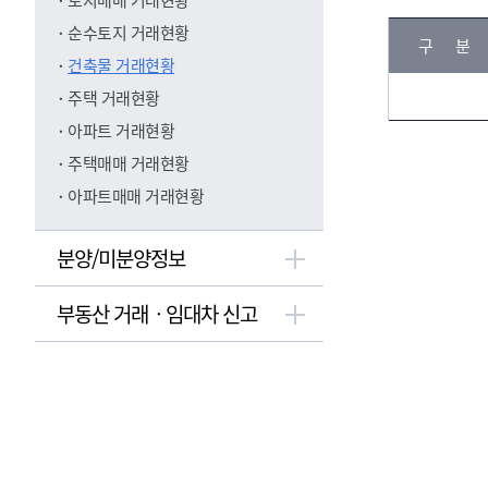
토지매매 거래현황
자
필
년
치
순수토지 거래현황
지
구 
월
구
수
건축물 거래현황
명
주택 거래현황
조회된
내용이
아파트 거래현황
없습니
주택매매 거래현황
다.(월
아파트매매 거래현황
별 행
정구역
별 유
분양/미분양정보
형 검
색시
부동산 거래ㆍ임대차 신고
그래프
가 노
출됩니
다.)