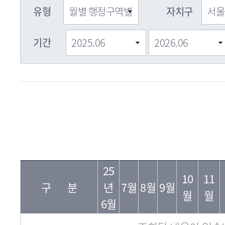
유형
자치구
기간
자
필
년
치
25
지
10
11
월
구
구 분
년
7월
8월
9월
수
월
월
명
6월
조회된